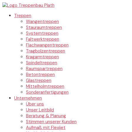
Treppen
Wangentreppen
Stauraumtreppen
Systemtreppen
Faltwerktreppen
Flachwangentreppen
Tragbolzentreppen
Kragarmtreppen
Spindeltreppen
Raumspartreppen
Betontreppen
Glastreppen
Mittelholmtreppen
Sonderanfertigungen
Unternehmen
Über uns
Unser Leitbild
Beratung & Planung
Stimmen unserer Kunden
Aufmaß mit Flexijet